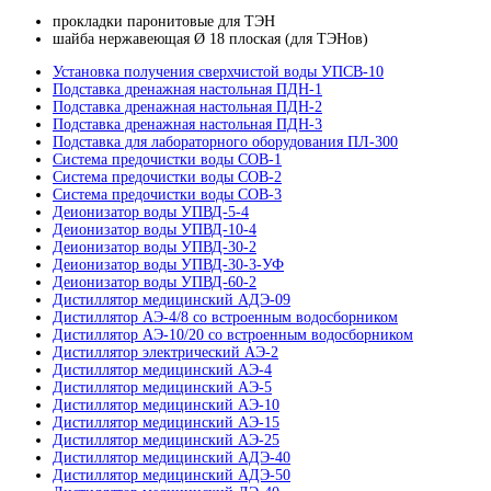
прокладки паронитовые для ТЭН
шайба нержавеющая Ø 18 плоская (для ТЭНов)
Установка получения сверхчистой воды УПСВ-10
Подставка дренажная настольная ПДН-1
Подставка дренажная настольная ПДН-2
Подставка дренажная настольная ПДН-3
Подставка для лабораторного оборудования ПЛ-300
Система предочистки воды СОВ-1
Система предочистки воды СОВ-2
Система предочистки воды СОВ-3
Деионизатор воды УПВД-5-4
Деионизатор воды УПВД-10-4
Деионизатор воды УПВД-30-2
Деионизатор воды УПВД-30-3-УФ
Деионизатор воды УПВД-60-2
Дистиллятор медицинский АДЭ-09
Дистиллятор АЭ-4/8 со встроенным водосборником
Дистиллятор АЭ-10/20 со встроенным водосборником
Дистиллятор электрический АЭ-2
Дистиллятор медицинский АЭ-4
Дистиллятор медицинский АЭ-5
Дистиллятор медицинский АЭ-10
Дистиллятор медицинский АЭ-15
Дистиллятор медицинский АЭ-25
Дистиллятор медицинский АДЭ-40
Дистиллятор медицинский АДЭ-50