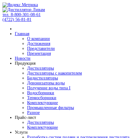
тел. 8-800-301-08-61
(4722) 56-81-81
Главная
О компании
Достижения
Представители
Презентация
Новости
Продукция
Дистилляторы
Дистилляторы с накопителем
Бидистилляторы
Деионизаторы воды
Получение воды типа I
Водосборники
Термосборники
Комплектующие
Промышленные фильтры
Разное
Прайс-лист
Дистилляторы
Комплектующие
Услуги
Разработка систем подачи и распределения дистиллята