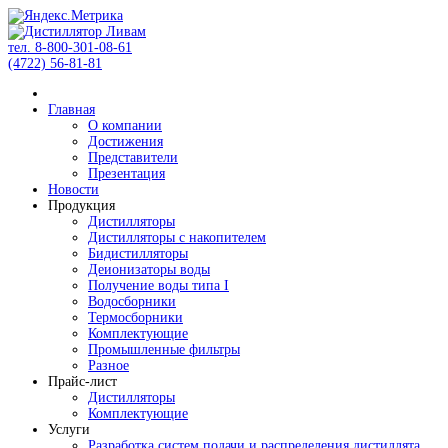
тел. 8-800-301-08-61
(4722) 56-81-81
Главная
О компании
Достижения
Представители
Презентация
Новости
Продукция
Дистилляторы
Дистилляторы с накопителем
Бидистилляторы
Деионизаторы воды
Получение воды типа I
Водосборники
Термосборники
Комплектующие
Промышленные фильтры
Разное
Прайс-лист
Дистилляторы
Комплектующие
Услуги
Разработка систем подачи и распределения дистиллята