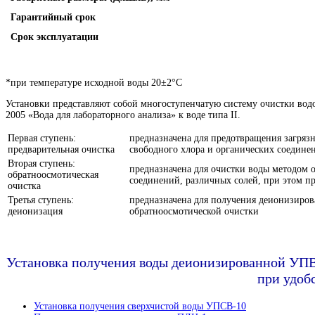
Гарантийный срок
Срок эксплуатации
*при температуре исходной воды 20±2°C
Установки представляют собой многоступенчатую систему очистки вод
2005 «Вода для лабораторного анализа» к воде типа II.
Первая ступень:
предназначена для предотвращения загряз
предварительная очистка
свободного хлора и органических соедине
Вторая ступень:
предназначена для очистки воды методом 
обратноосмотическая
соединений, различных солей, при этом про
очистка
Третья ступень:
предназначена для получения деионизиров
деионизация
обратноосмотической очистки
Установка получения воды деионизированной УПВД
при удоб
Установка получения сверхчистой воды УПСВ-10