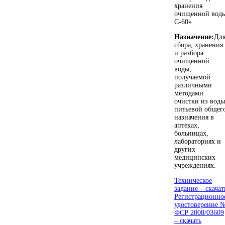
хранения
очищенной вод
С-60»
Назначение:
Дл
сбора, хранения
и разбора
очищенной
воды,
получаемой
различными
методами
очистки из воды
питьевой общег
назначения в
аптеках,
больницах,
лабораториях и
других
медицинских
учреждениях.
Техническое
задание – скачат
Регистрационно
удостоверение 
ФСР 2008/03609
– скачать