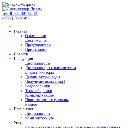
тел. 8-800-301-08-61
(4722) 56-81-81
Главная
О компании
Достижения
Представители
Презентация
Новости
Продукция
Дистилляторы
Дистилляторы с накопителем
Бидистилляторы
Деионизаторы воды
Получение воды типа I
Водосборники
Термосборники
Комплектующие
Промышленные фильтры
Разное
Прайс-лист
Дистилляторы
Комплектующие
Услуги
Разработка систем подачи и распределения дистиллята