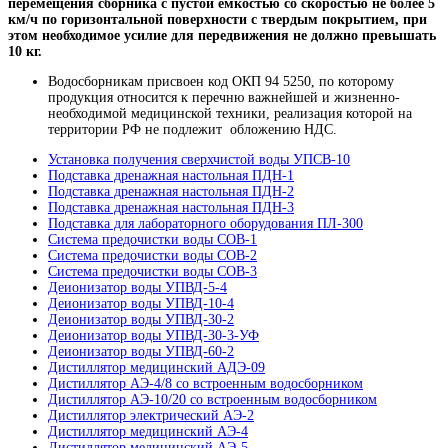
перемещения сборника с пустой емкостью со скоростью не более 5
км/ч по горизонтальной поверхности с твердым покрытием, при
этом необходимое усилие для передвижения не должно превышать
10 кг.
Водосборникам присвоен код ОКП 94 5250, по которому
продукция относится к перечню важнейшей и жизненно-
необходимой медицинской техники, реализация которой на
территории РФ не подлежит обложению НДС.
Установка получения сверхчистой воды УПСВ-10
Подставка дренажная настольная ПДН-1
Подставка дренажная настольная ПДН-2
Подставка дренажная настольная ПДН-3
Подставка для лабораторного оборудования ПЛ-300
Система предочистки воды СОВ-1
Система предочистки воды СОВ-2
Система предочистки воды СОВ-3
Деионизатор воды УПВД-5-4
Деионизатор воды УПВД-10-4
Деионизатор воды УПВД-30-2
Деионизатор воды УПВД-30-3-УФ
Деионизатор воды УПВД-60-2
Дистиллятор медицинский АДЭ-09
Дистиллятор АЭ-4/8 со встроенным водосборником
Дистиллятор АЭ-10/20 со встроенным водосборником
Дистиллятор электрический АЭ-2
Дистиллятор медицинский АЭ-4
Дистиллятор медицинский АЭ-5