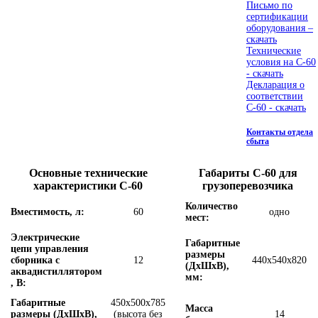
Письмо по
сертификации
оборудования –
скачать
Технические
условия на С-60
- скачать
Декларация о
соответствии
С-60 - скачать
Контакты отдела
сбыта
Основные технические
Габариты С-60 для
характеристики С-60
грузоперевозчика
Количество
Вместимость, л:
60
одно
мест:
Электрические
Габаритные
цепи управления
размеры
сборника с
12
440х540х820
(ДхШхВ),
аквадистиллятором
мм:
, В:
Габаритные
450х500х785
Масса
размеры (ДхШхВ),
(высота без
14