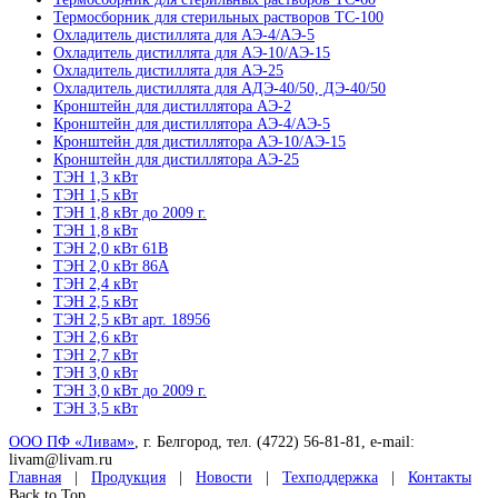
Термосборник для стерильных растворов ТС-100
Охладитель дистиллята для АЭ-4/АЭ-5
Охладитель дистиллята для АЭ-10/АЭ-15
Охладитель дистиллята для АЭ-25
Охладитель дистиллята для АДЭ-40/50, ДЭ-40/50
Кронштейн для дистиллятора АЭ-2
Кронштейн для дистиллятора АЭ-4/АЭ-5
Кронштейн для дистиллятора АЭ-10/АЭ-15
Кронштейн для дистиллятора АЭ-25
ТЭН 1,3 кВт
ТЭН 1,5 кВт
ТЭН 1,8 кВт до 2009 г.
ТЭН 1,8 кВт
ТЭН 2,0 кВт 61В
ТЭН 2,0 кВт 86А
ТЭН 2,4 кВт
ТЭН 2,5 кВт
ТЭН 2,5 кВт арт. 18956
ТЭН 2,6 кВт
ТЭН 2,7 кВт
ТЭН 3,0 кВт
ТЭН 3,0 кВт до 2009 г.
ТЭН 3,5 кВт
ООО ПФ «Ливам»
, г. Белгород, тел. (4722) 56-81-81, e-mail:
livam@livam.ru
Главная
|
Продукция
|
Новости
|
Техподдержка
|
Контакты
Back to Top