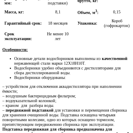
брутто, кг:
мм:
подставки)
3
Масса, кг:
8,1
0,15
Объем, м
:
Короб
Гарантийный срок:
18 месяцев
Упаковка:
(гофрокартон)
Срок
Не менее 10
эксплуатации:
лет
Особенности:
Основные детали водосборников выполнены из
качественной
нержавеющей стали марки 12Х18Н10Т.
Водосборники удобно объединяются с дистилляторами для
сбора дистиллированной воды.
Водосборники оборудованы:
– устройством для отключения аквадистиллятора при наполнении
ёмкости;
– воздушным бактерицидным фильтром;
– водоуказательной колонкой;
– краном для разбора воды.
–
передвижной подставкой
для установки и перемещения сборника
для хранения очищенной воды. Подставка оснащена четырьмя
поворотными колесами, одно из которых оснащено тормозом,
препятствующим передвижению сборника при эксплуатации.
Подставка передвижная для сборника предназначена для