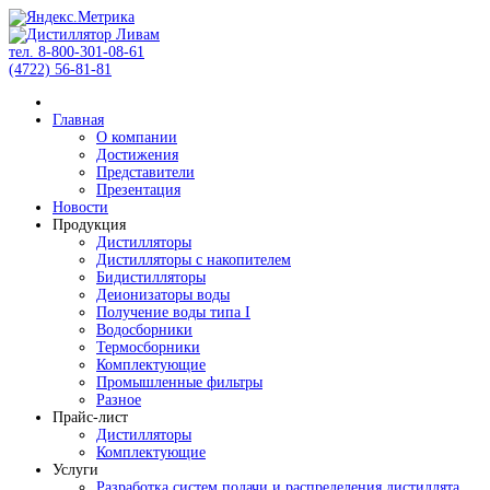
тел. 8-800-301-08-61
(4722) 56-81-81
Главная
О компании
Достижения
Представители
Презентация
Новости
Продукция
Дистилляторы
Дистилляторы с накопителем
Бидистилляторы
Деионизаторы воды
Получение воды типа I
Водосборники
Термосборники
Комплектующие
Промышленные фильтры
Разное
Прайс-лист
Дистилляторы
Комплектующие
Услуги
Разработка систем подачи и распределения дистиллята